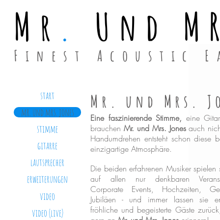
Mr
.
Und M
Finest Acoustic 
start
Mr. und Mrs. J
mr. und mrs. jones
Eine faszinierende Stimme,
eine Gita
brauchen
Mr. und Mrs. Jones
auch nich
stimme
Handumdrehen entsteht schon diese b
gitarre
einzigartige Atmosphäre.
lautsprecher
Die beiden erfahrenen Musiker spielen s
erweiterungen
auf allen nur denkbaren Veransta
Corporate Events, Hochzeiten, Geb
video
Jubiläen - und immer lassen sie en
fröhliche und begeisterte Gäste zurück
video (live)