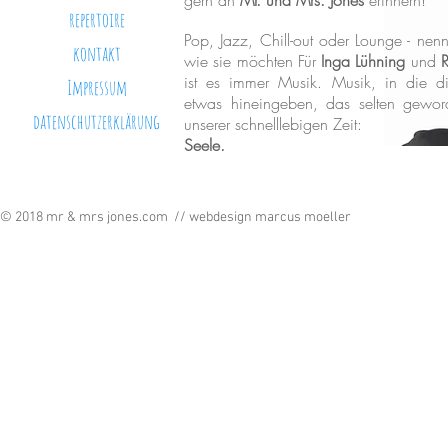
gern an
Mr. und Mrs. Jones
erinnern!
repertoire
Pop, Jazz, Chill-out oder Lounge - nen
kontakt
wie sie möchten Für
Inga Lühning
und
R
ist es immer Musik. Musik, in die d
Impressum
etwas hineingeben, das selten geword
datenschutzerklärung
unserer schnelllebigen Zeit:
Seele.
© 2018 mr & mrs jones.com // webdesign marcus moeller